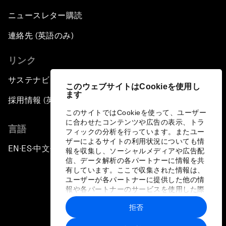
ニュースレター購読
連絡先 (英語のみ)
リンク
サステナビリティへの取り組み
このウェブサイトはCookieを使用し
ます
採用情報 (英語のみ)
このサイトではCookieを使って、ユーザー
に合わせたコンテンツや広告の表示、トラ
言語
フィックの分析を行っています。またユー
ザーによるサイトの利用状況についても情
EN
ES
中文
日本語
▪
▪
▪
報を収集し、ソーシャルメディアや広告配
信、データ解析の各パートナーに情報を共
有しています。ここで収集された情報は、
ユーザーが各パートナーに提供した他の情
報や各パートナーのサービスを使用した際
に収集された情報と組み合わされ、各パー
拒否
トナーによって使用されることがありま
プライバシーポリシーと利用規約
す。