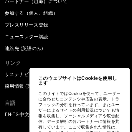
パートナー（組織）について
参加する（個人、組織）
プレスリリース登録
ニュースレター購読
連絡先 (英語のみ)
リンク
サステナビリティへの取り組み
このウェブサイトはCookieを使用し
ます
採用情報 (英語のみ)
このサイトではCookieを使って、ユーザー
に合わせたコンテンツや広告の表示、トラ
言語
フィックの分析を行っています。またユー
ザーによるサイトの利用状況についても情
EN
ES
中文
日本語
▪
▪
▪
報を収集し、ソーシャルメディアや広告配
信、データ解析の各パートナーに情報を共
有しています。ここで収集された情報は、