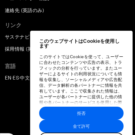
連絡先 (英語のみ)
リンク
サステナビリティへの取り組み
このウェブサイトはCookieを使用し
ます
採用情報 (英語のみ)
このサイトではCookieを使って、ユーザー
に合わせたコンテンツや広告の表示、トラ
言語
フィックの分析を行っています。またユー
ザーによるサイトの利用状況についても情
EN
ES
中文
日本語
▪
▪
▪
報を収集し、ソーシャルメディアや広告配
信、データ解析の各パートナーに情報を共
有しています。ここで収集された情報は、
ユーザーが各パートナーに提供した他の情
報や各パートナーのサービスを使用した際
に収集された情報と組み合わされ、各パー
拒否
トナーによって使用されることがありま
プライバシーポリシーと利用規約
す。
全て許可
サイトマップ