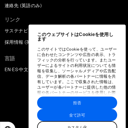
連絡先 (英語のみ)
リンク
サステナビリティへの取り組み
このウェブサイトはCookieを使用し
ます
採用情報 (英語のみ)
このサイトではCookieを使って、ユーザー
に合わせたコンテンツや広告の表示、トラ
言語
フィックの分析を行っています。またユー
ザーによるサイトの利用状況についても情
EN
ES
中文
日本語
▪
▪
▪
報を収集し、ソーシャルメディアや広告配
信、データ解析の各パートナーに情報を共
有しています。ここで収集された情報は、
ユーザーが各パートナーに提供した他の情
報や各パートナーのサービスを使用した際
に収集された情報と組み合わされ、各パー
拒否
トナーによって使用されることがありま
プライバシーポリシーと利用規約
す。
全て許可
サイトマップ
カスタム化