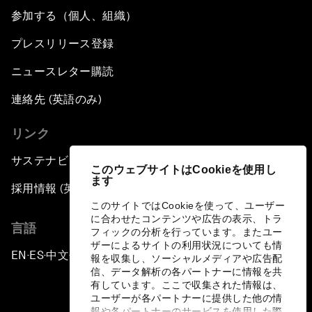
参加する（個人、組織）
プレスリリース登録
ニュースレター購読
連絡先 (英語のみ)
リンク
サステナビリティへの取り組み
このウェブサイトはCookieを使用し
ます
採用情報 (英語のみ)
このサイトではCookieを使って、ユーザー
に合わせたコンテンツや広告の表示、トラ
言語
フィックの分析を行っています。またユー
ザーによるサイトの利用状況についても情
EN
ES
中文
日本語
▪
▪
▪
報を収集し、ソーシャルメディアや広告配
信、データ解析の各パートナーに情報を共
有しています。ここで収集された情報は、
ユーザーが各パートナーに提供した他の情
報や各パートナーのサービスを使用した際