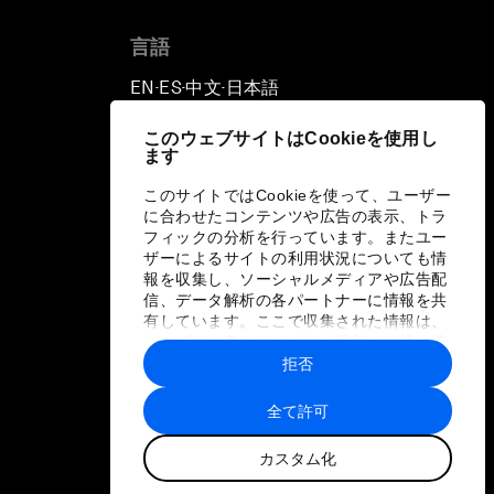
言語
EN
ES
中文
日本語
▪
▪
▪
このウェブサイトはCookieを使用し
ます
このサイトではCookieを使って、ユーザー
に合わせたコンテンツや広告の表示、トラ
フィックの分析を行っています。またユー
ザーによるサイトの利用状況についても情
報を収集し、ソーシャルメディアや広告配
信、データ解析の各パートナーに情報を共
有しています。ここで収集された情報は、
ユーザーが各パートナーに提供した他の情
報や各パートナーのサービスを使用した際
拒否
に収集された情報と組み合わされ、各パー
トナーによって使用されることがありま
全て許可
す。
カスタム化