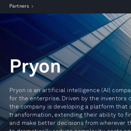
Partners
Pryon
Pryon is an artificial intelligence (AI) com
for the enterprise. Driven by the inventors 
the company is developing a platform that 
transformation, extending their ability to f
and make better decisions from wherever th