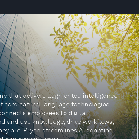
pany that delivers augmented intelligence
of core natural language technologies,
connects employees to digital
ind and use knowledge, drive workflows,
ey are. Pryon streamlines AI adoption