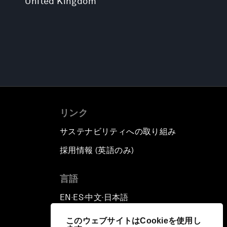
United Kingdom
リンク
サステナビリティへの取り組み
採用情報 (英語のみ)
て
言語
EN
ES
中文
日本語
▪
▪
▪
このウェブサイトはCookieを使用し