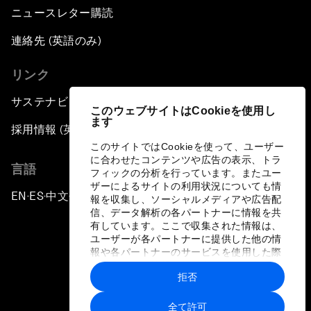
ニュースレター購読
連絡先 (英語のみ)
リンク
サステナビリティへの取り組み
このウェブサイトはCookieを使用し
ます
採用情報 (英語のみ)
このサイトではCookieを使って、ユーザー
に合わせたコンテンツや広告の表示、トラ
言語
フィックの分析を行っています。またユー
ザーによるサイトの利用状況についても情
EN
ES
中文
日本語
▪
▪
▪
報を収集し、ソーシャルメディアや広告配
信、データ解析の各パートナーに情報を共
有しています。ここで収集された情報は、
ユーザーが各パートナーに提供した他の情
報や各パートナーのサービスを使用した際
に収集された情報と組み合わされ、各パー
拒否
トナーによって使用されることがありま
プライバシーポリシーと利用規約
す。
全て許可