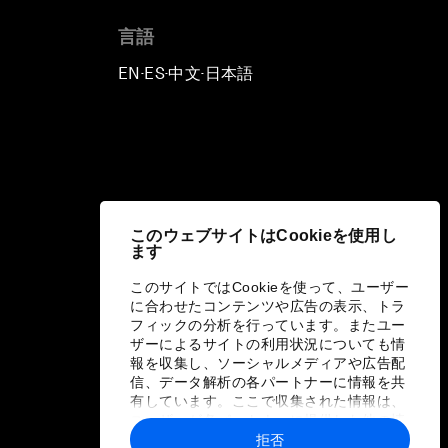
言語
EN
ES
中文
日本語
▪
▪
▪
このウェブサイトはCookieを使用し
ます
このサイトではCookieを使って、ユーザー
に合わせたコンテンツや広告の表示、トラ
フィックの分析を行っています。またユー
ザーによるサイトの利用状況についても情
報を収集し、ソーシャルメディアや広告配
信、データ解析の各パートナーに情報を共
有しています。ここで収集された情報は、
ユーザーが各パートナーに提供した他の情
報や各パートナーのサービスを使用した際
拒否