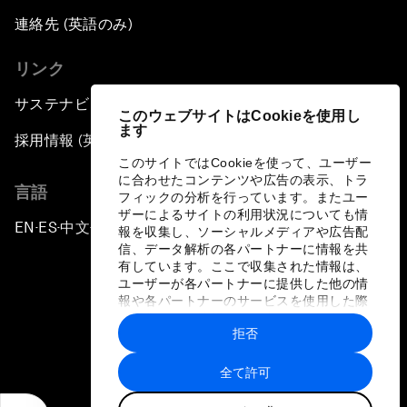
連絡先 (英語のみ)
リンク
サステナビリティへの取り組み
このウェブサイトはCookieを使用し
ます
採用情報 (英語のみ)
このサイトではCookieを使って、ユーザー
に合わせたコンテンツや広告の表示、トラ
言語
フィックの分析を行っています。またユー
ザーによるサイトの利用状況についても情
EN
ES
中文
日本語
▪
▪
▪
報を収集し、ソーシャルメディアや広告配
信、データ解析の各パートナーに情報を共
有しています。ここで収集された情報は、
ユーザーが各パートナーに提供した他の情
報や各パートナーのサービスを使用した際
に収集された情報と組み合わされ、各パー
拒否
トナーによって使用されることがありま
プライバシーポリシーと利用規約
す。
全て許可
サイトマップ