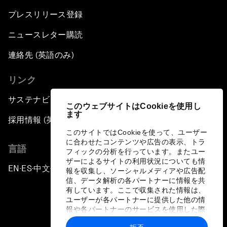
プレスリリース登録
ニュースレター購読
連絡先 (英語のみ)
リンク
サステナビリティへの取り組み
このウェブサイトはCookieを使用し
ます
採用情報 (英語のみ)
このサイトではCookieを使って、ユーザー
に合わせたコンテンツや広告の表示、トラ
言語
フィックの分析を行っています。またユー
ザーによるサイトの利用状況についても情
EN
ES
中文
日本語
▪
▪
▪
報を収集し、ソーシャルメディアや広告配
信、データ解析の各パートナーに情報を共
有しています。ここで収集された情報は、
ユーザーが各パートナーに提供した他の情
報や各パートナーのサービスを使用した際
に収集された情報と組み合わされ、各パー