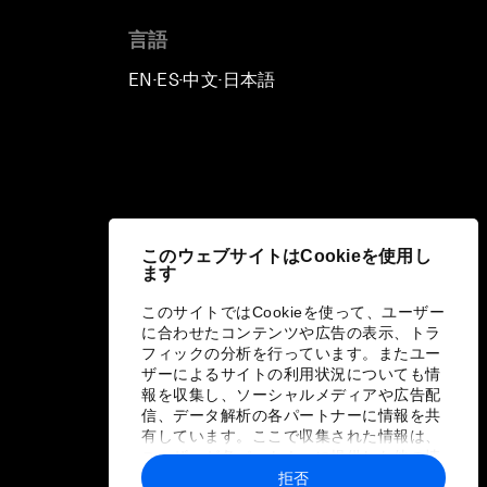
言語
EN
ES
中文
日本語
▪
▪
▪
このウェブサイトはCookieを使用し
ます
このサイトではCookieを使って、ユーザー
に合わせたコンテンツや広告の表示、トラ
フィックの分析を行っています。またユー
ザーによるサイトの利用状況についても情
報を収集し、ソーシャルメディアや広告配
信、データ解析の各パートナーに情報を共
有しています。ここで収集された情報は、
ユーザーが各パートナーに提供した他の情
報や各パートナーのサービスを使用した際
拒否