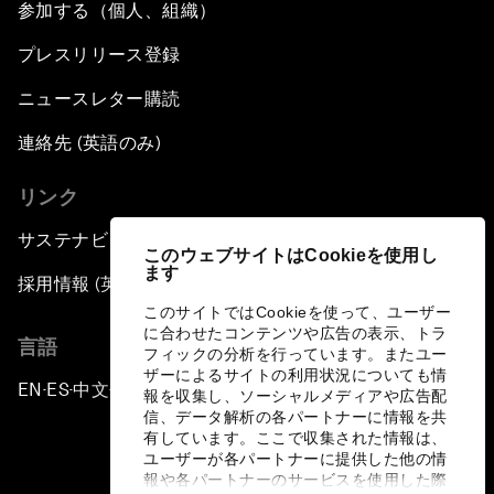
参加する（個人、組織）
プレスリリース登録
ニュースレター購読
連絡先 (英語のみ)
リンク
サステナビリティへの取り組み
このウェブサイトはCookieを使用し
ます
採用情報 (英語のみ)
このサイトではCookieを使って、ユーザー
に合わせたコンテンツや広告の表示、トラ
言語
フィックの分析を行っています。またユー
ザーによるサイトの利用状況についても情
EN
ES
中文
日本語
▪
▪
▪
報を収集し、ソーシャルメディアや広告配
信、データ解析の各パートナーに情報を共
有しています。ここで収集された情報は、
ユーザーが各パートナーに提供した他の情
報や各パートナーのサービスを使用した際