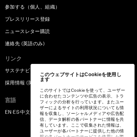
参加する（個人、組織）
プレスリリース登録
ニュースレター購読
連絡先 (英語のみ)
リンク
サステナビリティへの取り組み
このウェブサイトはCookieを使用し
ます
採用情報 (英語のみ)
このサイトではCookieを使って、ユーザー
に合わせたコンテンツや広告の表示、トラ
言語
フィックの分析を行っています。またユー
ザーによるサイトの利用状況についても情
EN
ES
中文
日本語
▪
▪
▪
報を収集し、ソーシャルメディアや広告配
信、データ解析の各パートナーに情報を共
有しています。ここで収集された情報は、
ユーザーが各パートナーに提供した他の情
報や各パートナーのサービスを使用した際