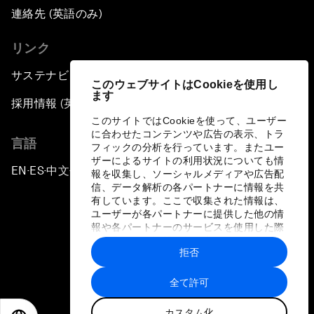
連絡先 (英語のみ)
リンク
サステナビリティへの取り組み
このウェブサイトはCookieを使用し
ます
採用情報 (英語のみ)
このサイトではCookieを使って、ユーザー
に合わせたコンテンツや広告の表示、トラ
言語
フィックの分析を行っています。またユー
ザーによるサイトの利用状況についても情
EN
ES
中文
日本語
▪
▪
▪
報を収集し、ソーシャルメディアや広告配
信、データ解析の各パートナーに情報を共
有しています。ここで収集された情報は、
ユーザーが各パートナーに提供した他の情
報や各パートナーのサービスを使用した際
に収集された情報と組み合わされ、各パー
拒否
トナーによって使用されることがありま
プライバシーポリシーと利用規約
す。
全て許可
サイトマップ
カスタム化