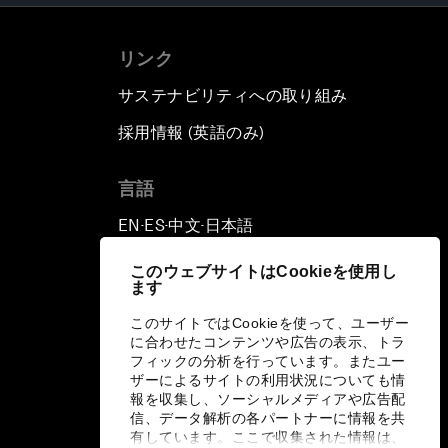
リンク
サステナビリティへの取り組み
採用情報 (英語のみ)
て
言語
EN
ES
中文
日本語
▪
▪
▪
このウェブサイトはCookieを使用し
ます
このサイトではCookieを使って、ユーザー
に合わせたコンテンツや広告の表示、トラ
フィックの分析を行っています。またユー
ザーによるサイトの利用状況についても情
報を収集し、ソーシャルメディアや広告配
信、データ解析の各パートナーに情報を共
有しています。ここで収集された情報は、