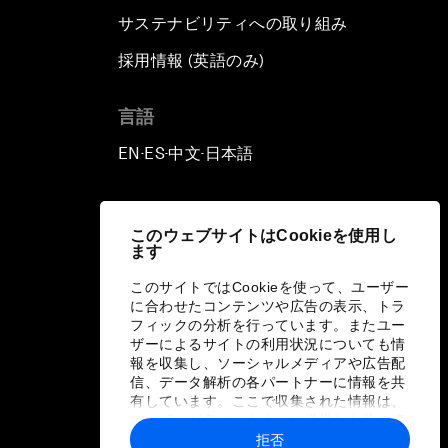
サステナビリティへの取り組み
採用情報 (英語のみ)
て
言語
EN
ES
中文
日本語
▪
▪
▪
このウェブサイトはCookieを使用し
ます
このサイトではCookieを使って、ユーザー
に合わせたコンテンツや広告の表示、トラ
フィックの分析を行っています。またユー
ザーによるサイトの利用状況についても情
報を収集し、ソーシャルメディアや広告配
信、データ解析の各パートナーに情報を共
有しています。ここで収集された情報は、
ユーザーが各パートナーに提供した他の情
報や各パートナーのサービスを使用した際
拒否