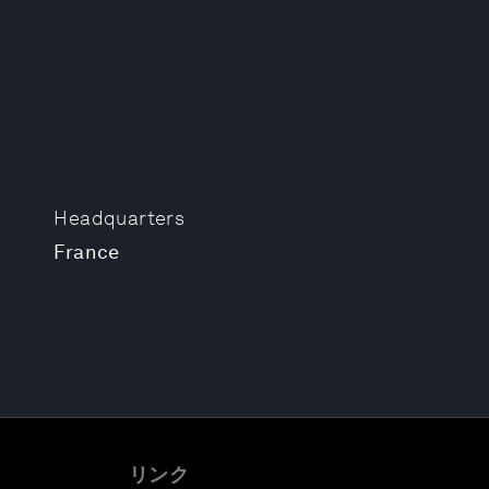
Headquarters
France
リンク