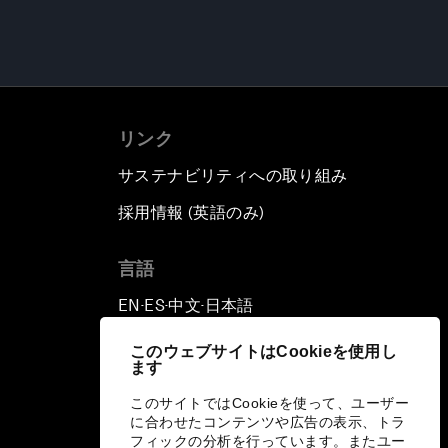
リンク
サステナビリティへの取り組み
採用情報 (英語のみ)
て
言語
EN
ES
中文
日本語
▪
▪
▪
このウェブサイトはCookieを使用し
ます
このサイトではCookieを使って、ユーザー
に合わせたコンテンツや広告の表示、トラ
フィックの分析を行っています。またユー