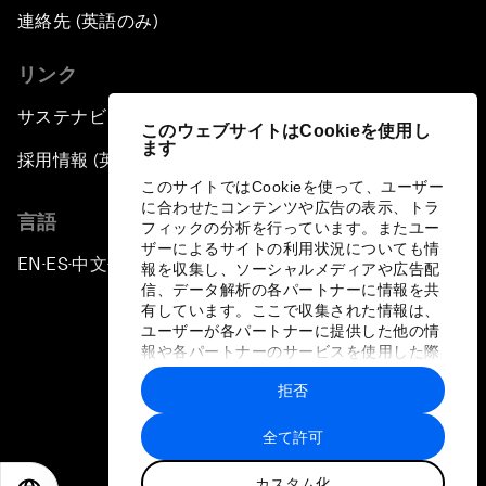
連絡先 (英語のみ)
リンク
サステナビリティへの取り組み
このウェブサイトはCookieを使用し
ます
採用情報 (英語のみ)
このサイトではCookieを使って、ユーザー
に合わせたコンテンツや広告の表示、トラ
言語
フィックの分析を行っています。またユー
ザーによるサイトの利用状況についても情
EN
ES
中文
日本語
▪
▪
▪
報を収集し、ソーシャルメディアや広告配
信、データ解析の各パートナーに情報を共
有しています。ここで収集された情報は、
ユーザーが各パートナーに提供した他の情
報や各パートナーのサービスを使用した際
に収集された情報と組み合わされ、各パー
拒否
トナーによって使用されることがありま
プライバシーポリシーと利用規約
す。
全て許可
サイトマップ
カスタム化