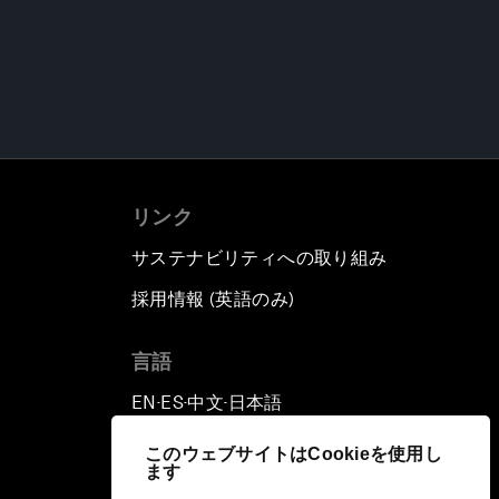
リンク
サステナビリティへの取り組み
採用情報 (英語のみ)
て
言語
EN
ES
中文
日本語
▪
▪
▪
このウェブサイトはCookieを使用し
ます