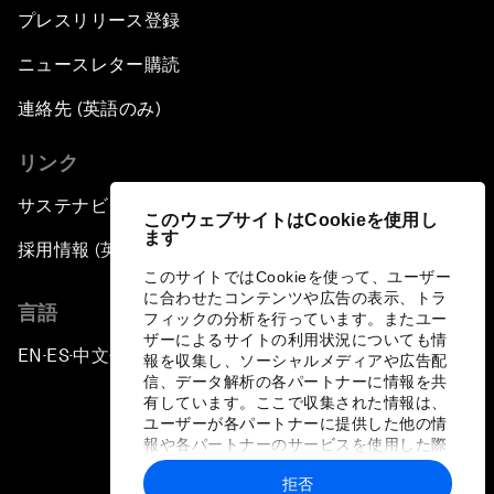
プレスリリース登録
ニュースレター購読
連絡先 (英語のみ)
リンク
サステナビリティへの取り組み
このウェブサイトはCookieを使用し
ます
採用情報 (英語のみ)
このサイトではCookieを使って、ユーザー
に合わせたコンテンツや広告の表示、トラ
言語
フィックの分析を行っています。またユー
ザーによるサイトの利用状況についても情
EN
ES
中文
日本語
▪
▪
▪
報を収集し、ソーシャルメディアや広告配
信、データ解析の各パートナーに情報を共
有しています。ここで収集された情報は、
ユーザーが各パートナーに提供した他の情
報や各パートナーのサービスを使用した際
に収集された情報と組み合わされ、各パー
拒否
トナーによって使用されることがありま