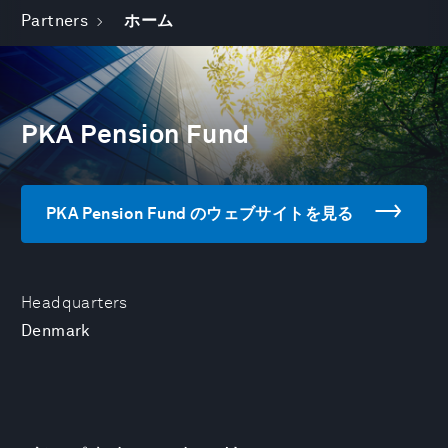
Partners
ホーム
PKA Pension Fund
PKA Pension Fund のウェブサイトを見る
Headquarters
Denmark