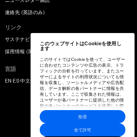
ニュースレター購読
連絡先 (英語のみ)
リンク
サステナビリティへの取り組み
このウェブサイトはCookieを使用し
ます
採用情報 (英語のみ)
このサイトではCookieを使って、ユーザー
に合わせたコンテンツや広告の表示、トラ
言語
フィックの分析を行っています。またユー
ザーによるサイトの利用状況についても情
EN
ES
中文
日本語
▪
▪
▪
報を収集し、ソーシャルメディアや広告配
信、データ解析の各パートナーに情報を共
有しています。ここで収集された情報は、
ユーザーが各パートナーに提供した他の情
報や各パートナーのサービスを使用した際
に収集された情報と組み合わされ、各パー
拒否
トナーによって使用されることがありま
プライバシーポリシーと利用規約
す。
全て許可
サイトマップ