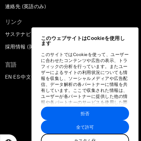
連絡先 (英語のみ)
リンク
サステナビリティへの取り組み
このウェブサイトはCookieを使用し
ます
採用情報 (英語のみ)
このサイトではCookieを使って、ユーザー
に合わせたコンテンツや広告の表示、トラ
言語
フィックの分析を行っています。またユー
ザーによるサイトの利用状況についても情
EN
ES
中文
日本語
▪
▪
▪
報を収集し、ソーシャルメディアや広告配
信、データ解析の各パートナーに情報を共
有しています。ここで収集された情報は、
ユーザーが各パートナーに提供した他の情
報や各パートナーのサービスを使用した際
に収集された情報と組み合わされ、各パー
拒否
トナーによって使用されることがありま
プライバシーポリシーと利用規約
す。
全て許可
サイトマップ
カスタム化