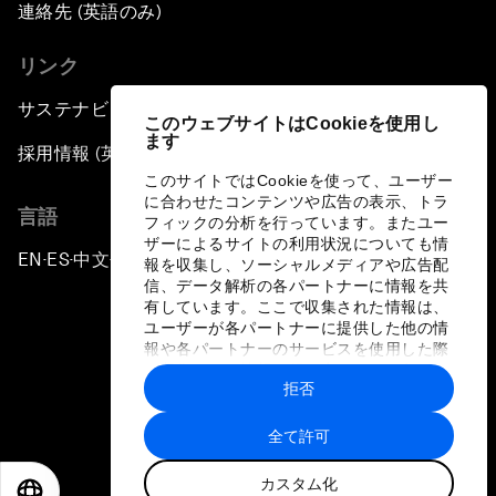
連絡先 (英語のみ)
リンク
サステナビリティへの取り組み
このウェブサイトはCookieを使用し
ます
採用情報 (英語のみ)
このサイトではCookieを使って、ユーザー
に合わせたコンテンツや広告の表示、トラ
言語
フィックの分析を行っています。またユー
ザーによるサイトの利用状況についても情
EN
ES
中文
日本語
▪
▪
▪
報を収集し、ソーシャルメディアや広告配
信、データ解析の各パートナーに情報を共
有しています。ここで収集された情報は、
ユーザーが各パートナーに提供した他の情
報や各パートナーのサービスを使用した際
に収集された情報と組み合わされ、各パー
拒否
トナーによって使用されることがありま
プライバシーポリシーと利用規約
す。
全て許可
サイトマップ
カスタム化
©
2026
世界経済フォーラム
EN
ES
中文
日本語