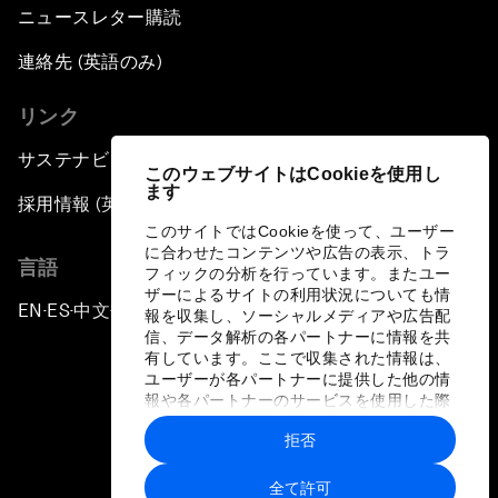
ニュースレター購読
連絡先 (英語のみ)
リンク
サステナビリティへの取り組み
このウェブサイトはCookieを使用し
ます
採用情報 (英語のみ)
このサイトではCookieを使って、ユーザー
に合わせたコンテンツや広告の表示、トラ
言語
フィックの分析を行っています。またユー
ザーによるサイトの利用状況についても情
EN
ES
中文
日本語
▪
▪
▪
報を収集し、ソーシャルメディアや広告配
信、データ解析の各パートナーに情報を共
有しています。ここで収集された情報は、
ユーザーが各パートナーに提供した他の情
報や各パートナーのサービスを使用した際
に収集された情報と組み合わされ、各パー
拒否
トナーによって使用されることがありま
プライバシーポリシーと利用規約
す。
全て許可