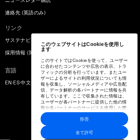
ニュースレター購読
連絡先 (英語のみ)
リンク
サステナビリティへの取り組み
このウェブサイトはCookieを使用し
ます
採用情報 (英語のみ)
このサイトではCookieを使って、ユーザー
に合わせたコンテンツや広告の表示、トラ
言語
フィックの分析を行っています。またユー
ザーによるサイトの利用状況についても情
EN
ES
中文
日本語
▪
▪
▪
報を収集し、ソーシャルメディアや広告配
信、データ解析の各パートナーに情報を共
有しています。ここで収集された情報は、
ユーザーが各パートナーに提供した他の情
報や各パートナーのサービスを使用した際
に収集された情報と組み合わされ、各パー
拒否
トナーによって使用されることがありま
プライバシーポリシーと利用規約
す。
全て許可
サイトマップ