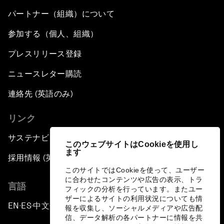
パートナー（組織）について
参加する（個人、組織）
プレスリリース登録
ニュースレター購読
連絡先 (英語のみ)
リンク
サステナビリティへの取り組み
このウェブサイトはCookieを使用し
ます
採用情報 (英語のみ)
このサイトではCookieを使って、ユーザー
に合わせたコンテンツや広告の表示、トラ
言語
フィックの分析を行っています。またユー
ザーによるサイトの利用状況についても情
EN
ES
中文
日本語
▪
▪
▪
報を収集し、ソーシャルメディアや広告配
信、データ解析の各パートナーに情報を共