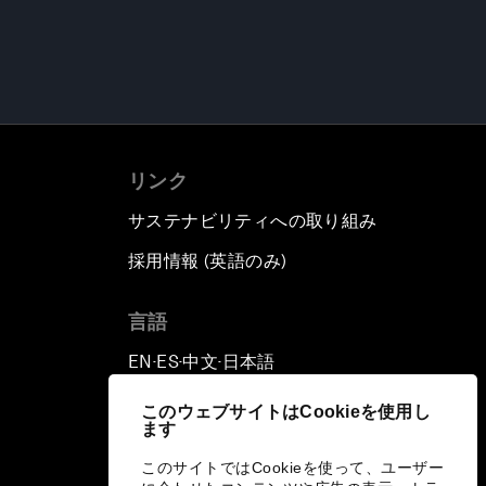
リンク
サステナビリティへの取り組み
採用情報 (英語のみ)
て
言語
EN
ES
中文
日本語
▪
▪
▪
このウェブサイトはCookieを使用し
ます
このサイトではCookieを使って、ユーザー