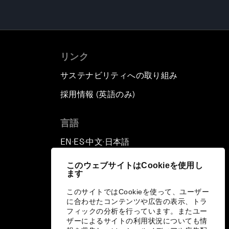
リンク
サステナビリティへの取り組み
採用情報 (英語のみ)
て
言語
EN
ES
中文
日本語
▪
▪
▪
このウェブサイトはCookieを使用し
ます
このサイトではCookieを使って、ユーザー
に合わせたコンテンツや広告の表示、トラ
フィックの分析を行っています。またユー
ザーによるサイトの利用状況についても情