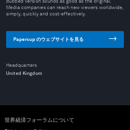
dubbed version sounds as good as the original.
Media companies can reach new viewers worldwide,
simply, quickly and cost-effectively.
Papercup のウェブサイトを見る
Headquarters
United Kingdom
世界経済フォーラムについて