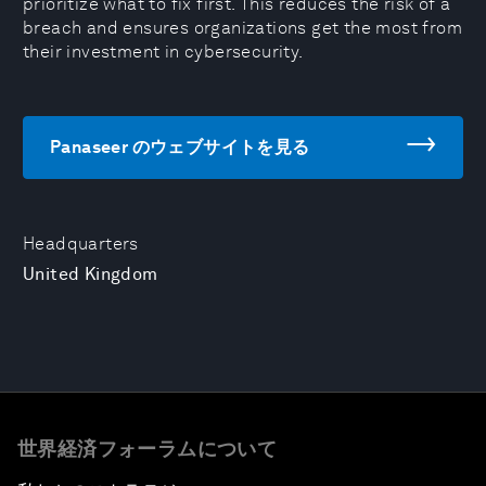
prioritize what to fix first. This reduces the risk of a
breach and ensures organizations get the most from
their investment in cybersecurity.
Panaseer のウェブサイトを見る
Headquarters
United Kingdom
世界経済フォーラムについて