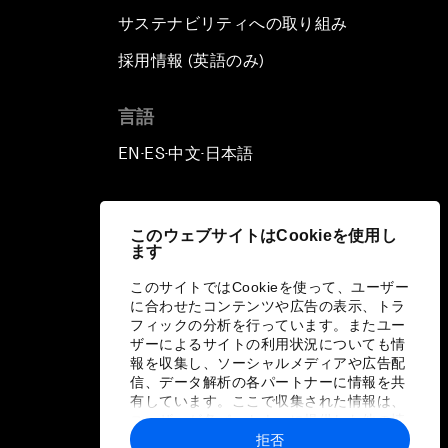
サステナビリティへの取り組み
採用情報 (英語のみ)
て
言語
EN
ES
中文
日本語
▪
▪
▪
このウェブサイトはCookieを使用し
ます
このサイトではCookieを使って、ユーザー
に合わせたコンテンツや広告の表示、トラ
フィックの分析を行っています。またユー
ザーによるサイトの利用状況についても情
報を収集し、ソーシャルメディアや広告配
信、データ解析の各パートナーに情報を共
有しています。ここで収集された情報は、
ユーザーが各パートナーに提供した他の情
報や各パートナーのサービスを使用した際
拒否