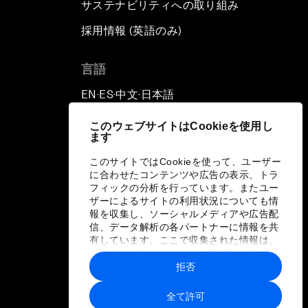
サステナビリティへの取り組み
採用情報 (英語のみ)
て
言語
EN
ES
中文
日本語
▪
▪
▪
このウェブサイトはCookieを使用し
ます
このサイトではCookieを使って、ユーザー
に合わせたコンテンツや広告の表示、トラ
フィックの分析を行っています。またユー
ザーによるサイトの利用状況についても情
報を収集し、ソーシャルメディアや広告配
信、データ解析の各パートナーに情報を共
有しています。ここで収集された情報は、
ユーザーが各パートナーに提供した他の情
報や各パートナーのサービスを使用した際
拒否
に収集された情報と組み合わされ、各パー
トナーによって使用されることがありま
全て許可
す。