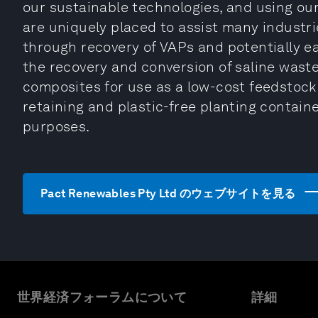
our sustainable technologies, and using ou
are uniquely placed to assist many industr
through recovery of VAPs and potentially ea
the recovery and conversion of saline waste
composites for use as a low-cost feedstock
retaining and plastic-free planting contain
purposes.
Pact Renewables Pty Ltd のウェブサイトを見る
世界経済フォーラムについて
詳細