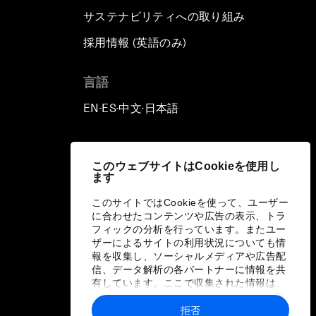
サステナビリティへの取り組み
採用情報 (英語のみ)
て
言語
EN
ES
中文
日本語
▪
▪
▪
このウェブサイトはCookieを使用し
ます
このサイトではCookieを使って、ユーザー
に合わせたコンテンツや広告の表示、トラ
フィックの分析を行っています。またユー
ザーによるサイトの利用状況についても情
報を収集し、ソーシャルメディアや広告配
信、データ解析の各パートナーに情報を共
有しています。ここで収集された情報は、
ユーザーが各パートナーに提供した他の情
報や各パートナーのサービスを使用した際
拒否