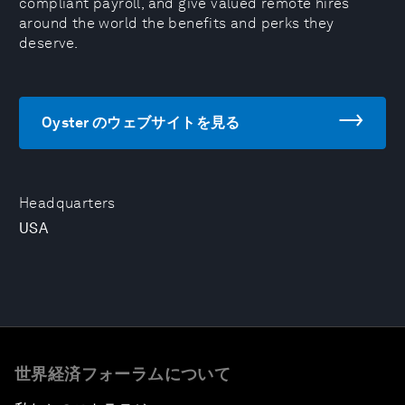
compliant payroll, and give valued remote hires
around the world the benefits and perks they
deserve.
Oyster のウェブサイトを見る
Headquarters
USA
世界経済フォーラムについて