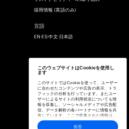
採用情報 (英語のみ)
て
言語
EN
ES
中文
日本語
▪
▪
▪
このウェブサイトはCookieを使用し
ます
このサイトではCookieを使って、ユーザー
に合わせたコンテンツや広告の表示、トラ
フィックの分析を行っています。またユー
ザーによるサイトの利用状況についても情
報を収集し、ソーシャルメディアや広告配
信、データ解析の各パートナーに情報を共
有しています。ここで収集された情報は、
ユーザーが各パートナーに提供した他の情
報や各パートナーのサービスを使用した際
拒否