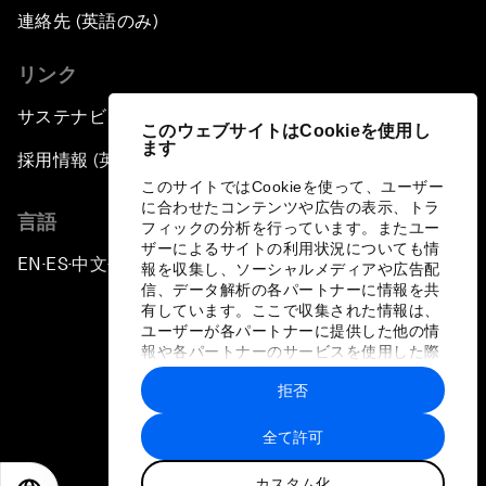
連絡先 (英語のみ)
リンク
サステナビリティへの取り組み
このウェブサイトはCookieを使用し
ます
採用情報 (英語のみ)
このサイトではCookieを使って、ユーザー
に合わせたコンテンツや広告の表示、トラ
言語
フィックの分析を行っています。またユー
ザーによるサイトの利用状況についても情
EN
ES
中文
日本語
▪
▪
▪
報を収集し、ソーシャルメディアや広告配
信、データ解析の各パートナーに情報を共
有しています。ここで収集された情報は、
ユーザーが各パートナーに提供した他の情
報や各パートナーのサービスを使用した際
に収集された情報と組み合わされ、各パー
拒否
トナーによって使用されることがありま
プライバシーポリシーと利用規約
す。
全て許可
サイトマップ
カスタム化