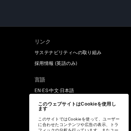
リンク
サステナビリティへの取り組み
採用情報 (英語のみ)
て
言語
EN
ES
中文
日本語
▪
▪
▪
このウェブサイトはCookieを使用し
ます
このサイトではCookieを使って、ユーザー
に合わせたコンテンツや広告の表示、トラ
フィックの分析を行っています。またユー