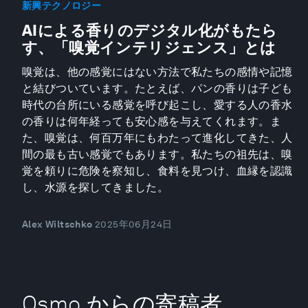
新興テクノロジー
AIによる香りのデジタル化がもたら
す、「嗅覚インテリジェンス」とは
嗅覚は、他の感覚にはない方法で私たちの感情や記憶
と結びついています。たとえば、パンの香りは子ども
時代の台所にいる感覚を呼び起こし、愛する人の香水
の香りは何年経っても安心感を与えてくれます。ま
た、嗅覚は、何百万年にもわたって進化してきた、人
間の最も古い感覚でもあります。私たちの祖先は、嗅
覚を頼りに危険を察知し、食料を見つけ、血縁を認識
し、水源を探してきました。
Alex Wiltschko
2025年06月24日
Osmo からの寄稿者