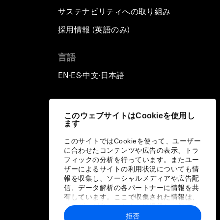
サステナビリティへの取り組み
採用情報 (英語のみ)
て
言語
EN
ES
中文
日本語
▪
▪
▪
このウェブサイトはCookieを使用し
ます
このサイトではCookieを使って、ユーザー
に合わせたコンテンツや広告の表示、トラ
フィックの分析を行っています。またユー
ザーによるサイトの利用状況についても情
報を収集し、ソーシャルメディアや広告配
信、データ解析の各パートナーに情報を共
有しています。ここで収集された情報は、
ユーザーが各パートナーに提供した他の情
報や各パートナーのサービスを使用した際
拒否