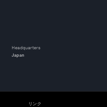
Headquarters
Japan
リンク