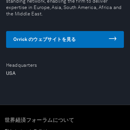
standing network, enabling the firm to deliver
expertise in Europe, Asia, South America, Africa and
the Middle East.
Orrick のウェブサイトを見る
Headquarters
USA
世界経済フォーラムについて