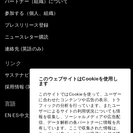
パートナー（組織）について
参加する（個人、組織）
プレスリリース登録
ニュースレター購読
連絡先 (英語のみ)
リンク
サステナビリティへの取り組み
このウェブサイトはCookieを使用し
ます
採用情報 (英語のみ)
このサイトではCookieを使って、ユーザー
に合わせたコンテンツや広告の表示、トラ
言語
フィックの分析を行っています。またユー
ザーによるサイトの利用状況についても情
EN
ES
中文
日本語
▪
▪
▪
報を収集し、ソーシャルメディアや広告配
信、データ解析の各パートナーに情報を共
有しています。ここで収集された情報は、