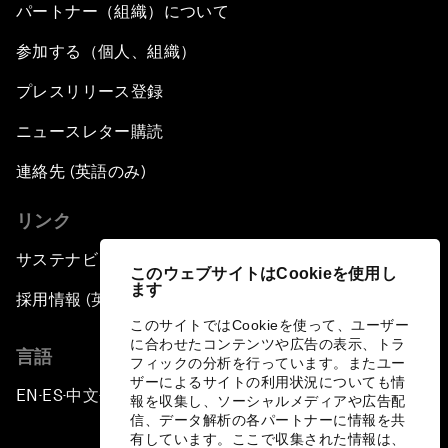
パートナー（組織）について
参加する（個人、組織）
プレスリリース登録
ニュースレター購読
連絡先 (英語のみ)
リンク
サステナビリティへの取り組み
このウェブサイトはCookieを使用し
ます
採用情報 (英語のみ)
このサイトではCookieを使って、ユーザー
に合わせたコンテンツや広告の表示、トラ
言語
フィックの分析を行っています。またユー
ザーによるサイトの利用状況についても情
EN
ES
中文
日本語
▪
▪
▪
報を収集し、ソーシャルメディアや広告配
信、データ解析の各パートナーに情報を共
有しています。ここで収集された情報は、