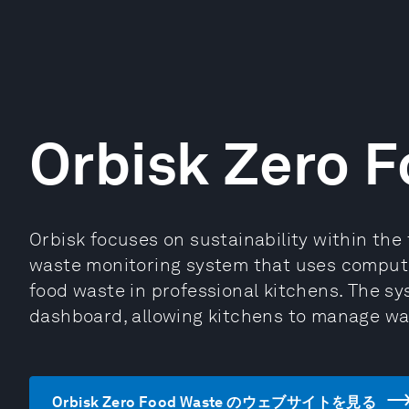
Orbisk Zero 
Orbisk focuses on sustainability within the f
waste monitoring system that uses computer
food waste in professional kitchens. The sy
dashboard, allowing kitchens to manage wa
Orbisk Zero Food Waste のウェブサイトを見る