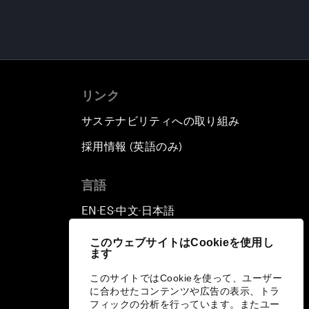
リンク
サステナビリティへの取り組み
採用情報 (英語のみ)
て
言語
EN
ES
中文
日本語
▪
▪
▪
このウェブサイトはCookieを使用し
ます
このサイトではCookieを使って、ユーザー
に合わせたコンテンツや広告の表示、トラ
フィックの分析を行っています。またユー