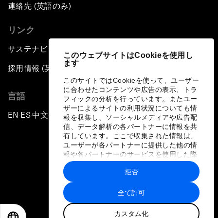
連絡先 (英語のみ)
リンク
サステナビリティへの取り組み
このウェブサイトはCookieを使用し
ます
採用情報 (英語のみ)
このサイトではCookieを使って、ユーザー
に合わせたコンテンツや広告の表示、トラ
言語
フィックの分析を行っています。またユー
ザーによるサイトの利用状況についても情
EN
ES
中文
日本語
▪
▪
▪
報を収集し、ソーシャルメディアや広告配
信、データ解析の各パートナーに情報を共
有しています。ここで収集された情報は、
ユーザーが各パートナーに提供した他の情
報や各パートナーのサービスを使用した際
に収集された情報と組み合わされ、各パー
拒否
トナーによって使用されることがありま
プライバシーポリシーと利用規約
す。
全て許可
サイトマップ
カスタム化
©
2026
世界経済フォーラム
EN
ES
中文
日本語