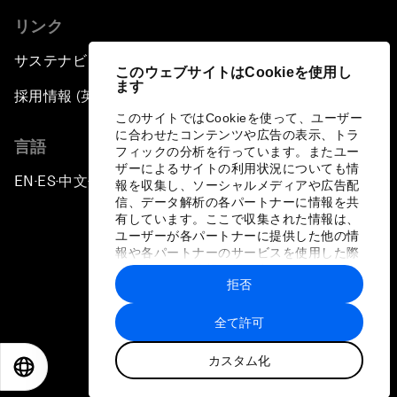
リンク
サステナビリティへの取り組み
このウェブサイトはCookieを使用し
ます
採用情報 (英語のみ)
このサイトではCookieを使って、ユーザー
に合わせたコンテンツや広告の表示、トラ
言語
フィックの分析を行っています。またユー
ザーによるサイトの利用状況についても情
EN
ES
中文
日本語
▪
▪
▪
報を収集し、ソーシャルメディアや広告配
信、データ解析の各パートナーに情報を共
有しています。ここで収集された情報は、
ユーザーが各パートナーに提供した他の情
報や各パートナーのサービスを使用した際
に収集された情報と組み合わされ、各パー
拒否
トナーによって使用されることがありま
プライバシーポリシーと利用規約
す。
全て許可
サイトマップ
カスタム化
©
2026
世界経済フォーラム
EN
ES
中文
日本語