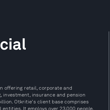
cial
on offering retail, corporate and
ng, investment, insurance and pension
illion. Otkritie's client base comprises
l entities. It employs over 23,000 people.