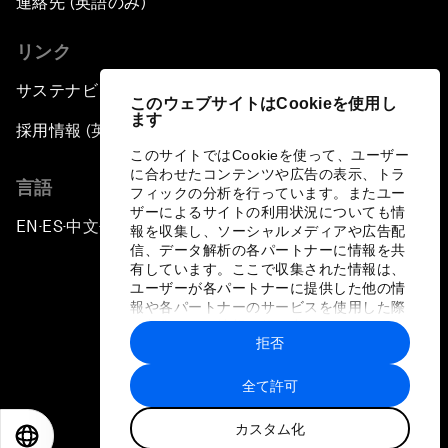
連絡先 (英語のみ)
リンク
サステナビリティへの取り組み
このウェブサイトはCookieを使用し
ます
採用情報 (英語のみ)
このサイトではCookieを使って、ユーザー
に合わせたコンテンツや広告の表示、トラ
言語
フィックの分析を行っています。またユー
ザーによるサイトの利用状況についても情
EN
ES
中文
日本語
▪
▪
▪
報を収集し、ソーシャルメディアや広告配
信、データ解析の各パートナーに情報を共
有しています。ここで収集された情報は、
ユーザーが各パートナーに提供した他の情
報や各パートナーのサービスを使用した際
に収集された情報と組み合わされ、各パー
拒否
トナーによって使用されることがありま
プライバシーポリシーと利用規約
す。
全て許可
サイトマップ
カスタム化
©
2026
世界経済フォーラム
EN
ES
中文
日本語