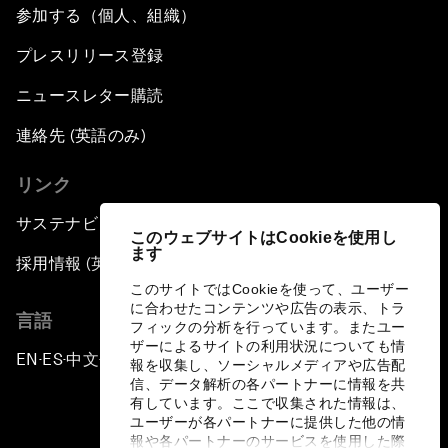
参加する（個人、組織）
プレスリリース登録
ニュースレター購読
連絡先 (英語のみ)
リンク
サステナビリティへの取り組み
このウェブサイトはCookieを使用し
ます
採用情報 (英語のみ)
このサイトではCookieを使って、ユーザー
に合わせたコンテンツや広告の表示、トラ
言語
フィックの分析を行っています。またユー
ザーによるサイトの利用状況についても情
EN
ES
中文
日本語
▪
▪
▪
報を収集し、ソーシャルメディアや広告配
信、データ解析の各パートナーに情報を共
有しています。ここで収集された情報は、
ユーザーが各パートナーに提供した他の情
報や各パートナーのサービスを使用した際