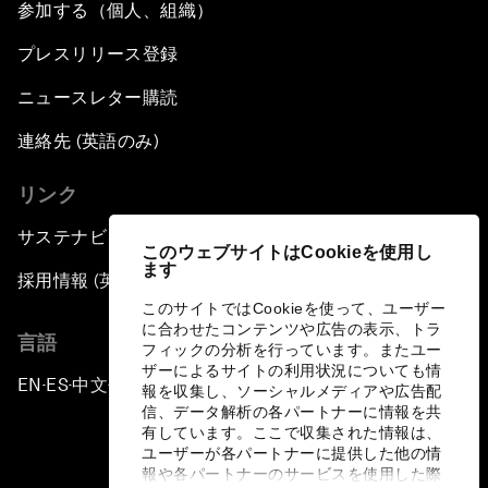
参加する（個人、組織）
プレスリリース登録
ニュースレター購読
連絡先 (英語のみ)
リンク
サステナビリティへの取り組み
このウェブサイトはCookieを使用し
ます
採用情報 (英語のみ)
このサイトではCookieを使って、ユーザー
に合わせたコンテンツや広告の表示、トラ
言語
フィックの分析を行っています。またユー
ザーによるサイトの利用状況についても情
EN
ES
中文
日本語
▪
▪
▪
報を収集し、ソーシャルメディアや広告配
信、データ解析の各パートナーに情報を共
有しています。ここで収集された情報は、
ユーザーが各パートナーに提供した他の情
報や各パートナーのサービスを使用した際